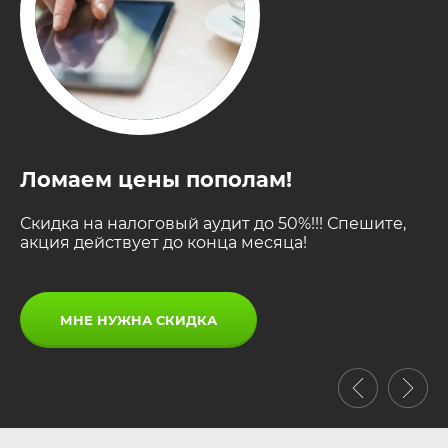
Ломаем цены пополам!
Л
Скидка на налоговый аудит до 50%!!! Спешите,
Ск
акция действует до конца месяца!
ак
МНЕ НУЖНА СКИДКА