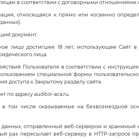
лицам в соответствии с договорными отношениями 
мация, относящаяся к прямо или косвенно опред
данных).
ящий документ.
ское лицо достигшее 18 лет, использующее Сайт в
идического лица.
 действий Пользователя в соответствии с инструкц
пользованием специальной формы пользовательског
я доступа к Закрытому разделу сайта.
т по адресу auditor-aca.ru.
та, в том числе оказываемые на безвозмездной ос
т данных, отправленный веб-сервером и хранимый 
ый раз пересылает веб-серверу в HTTP-запросе п